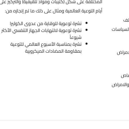
المختلفة على شكل (كتيبات ومواد تثقيفية) والتركيز على
أيام التوعية العالمية ومثال على ذلك ما تم إنجازه من:
لف
نشرة توعوية للوقاية من عدوى الكوليرا
السياسات
نشرة توعوية لالتهابات الجهاز التنفسي الأكثر
شيوعاً
نشرة بمناسبة الأسبوع العالمي للتوعية
بمقاومة المضادات الميكروبية
لامراض
صاص
والامراض