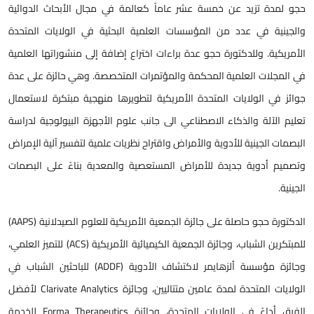
حجو لمدة تزيد عن خمسة عشر عاماً كعالمة في مجال الأبحاث الدوائية
والجينية في عدد من المؤسسات العلمية البحثية في الولايات المتحدة
الأمريكية. وللدكتورة حجو عدة براءات اختراع إضافة إلى منشوراتها العلمية
في المجلات العلمية المحكمة والمؤتمرات المتخصصة. وهي حائزة على عدة
جوائز في الولايات المتحدة الأمريكية لتطويرها منهجية مبتكرة لاستعمال
تعليم الآلة والذكاء الاصطناعي الى جانب علوم الأجهزة البيولوجية لدراسة
البصمات الجينية للأدوية والأمراض واقتراح نظريات علمية لتفسير آلية الإمراض
وتصميم أدوية جديدة للأمراض المستعصية والمعدية بناءً على البصمات
الجينية.
الدكتورة حجو حاصلة على جائزة الجمعية الأمريكية للعلوم الصيدلانية (AAPS)
للمبتكرين الشباب، وجائزة الجمعية الكيميائية الأمريكية (ACS) للتميز العلمي،
وجائزة مؤسسة ألزهايمر لاكتشاف الأدوية (ADDF) للباحثين الشباب في
الولايات المتحدة لمدة عامين متتاليين، وجائزة Clarivate Analytics لأفضل
الفرق أداءً في الولايات المتحدة، وجائزة Forma Therapeutics للخدمة